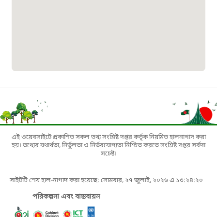
১৬১০৯
বাংলাদেশ কর্মচারী কল্যাণ বোর্ড হটলাইন
০১৯০৮৮৮৮৮৮৮
মাদকদ্রব্য নিয়ন্ত্রণ হটলাইন
১৬১১৩
এই ওয়েবসাইটে প্রকাশিত সকল তথ্য সংশ্লিষ্ট দপ্তর কর্তৃক নিয়মিত হালনাগাদ করা
হয়। তথ্যের যথার্থতা, নির্ভুলতা ও নির্ভরযোগ্যতা নিশ্চিত করতে সংশ্লিষ্ট দপ্তর সর্বদা
জরুরী অভ্যন্তরীণ নৌ-পরিবহন হটলাইন
সচেষ্ট।
১৬৪৪৫
সাইটটি শেষ হাল-নাগাদ করা হয়েছে: সোমবার, ২৭ জুলাই, ২০২৬ এ ১৩:২৪:২০
পরিকল্পনা এবং বাস্তবায়ন
পাসপোর্ট বাতায়ন হটলাইন